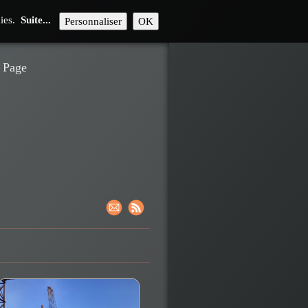
kies.
Suite...
Personnaliser
OK
Page