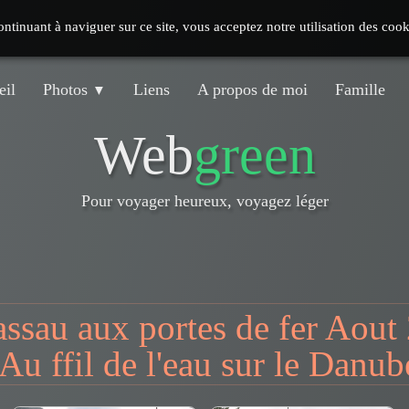
continuant à naviguer sur ce site, vous acceptez notre utilisation des coo
eil
Photos
Liens
A propos de moi
Famille
▼
Web
green
Pour voyager heureux, voyagez léger
ssau aux portes de fer Aout
Au ffil de l'eau sur le Danub