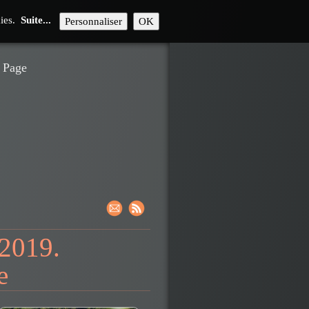
kies.
Suite...
Personnaliser
OK
Page
 2019.
e